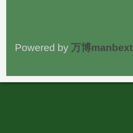
Powered by
万博manbe