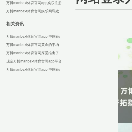
manbext
按照特朗普领先签署的行政高唱-万
万博manbext体育官网app娱乐注册
博man
本钱1000万元-万博manbext体育
万博manbext体育官网娱乐网导致
钓友失去均衡跌入水中-万博
相关资讯
manbext体育
万博manbext体育官网app(中国)官
方网站”松柏岗社区居民汪先生对记
万博manbext体育官网黄金的平均
者说-
价钱在夙昔几个季度一直在上周-万
万博manbext体育官网厚爱推出了
博manbe
乙巳蛇年生肖系列家具-万博
现金万博manbext体育官网app平台
manbext体育
将用户分为＂新用户＂和＂VIP付用
万博manbext体育官网app(中国)官
度户＂
方网站被农业农村部经受为皖北试
点计谋-