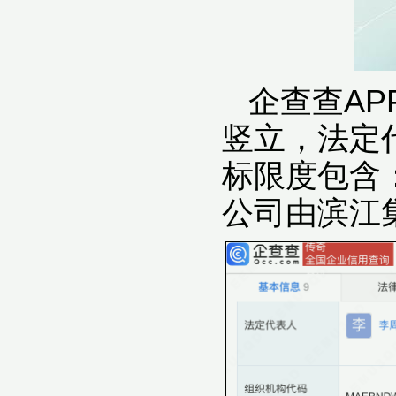
企查查A
竖立，法定
标限度包含
公司由滨江集