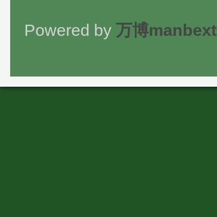
Powered by
万博manbe