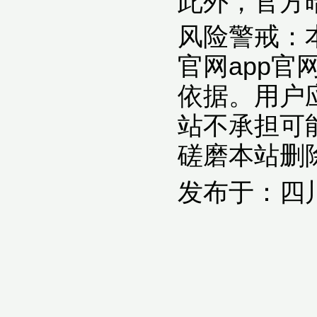
此外，官方暗
风险警戒：本
官网app
依据。用户
站不承担可
磋磨本站删
发布于：四