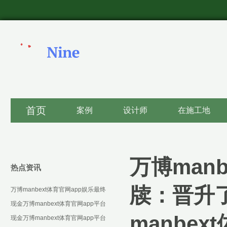
首页
案例
设计师
在施工地
万博man
热点资讯
牍：晋升了
万博manbext体育官网app娱乐最终
引起国度的警惕与意思意思-万博
现金万博manbext体育官网app平台
manbe
manbe
好意思国业务还原增长-万博
现金万博manbext体育官网app平台