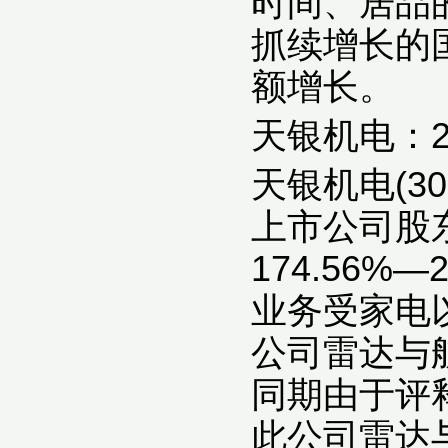
时间、居品
抓续增长的
额增长。
天银机电：20
天银机电(30
上市公司股东
174.56
业务受家电
公司雷达与
同期由于评
此公司雷达