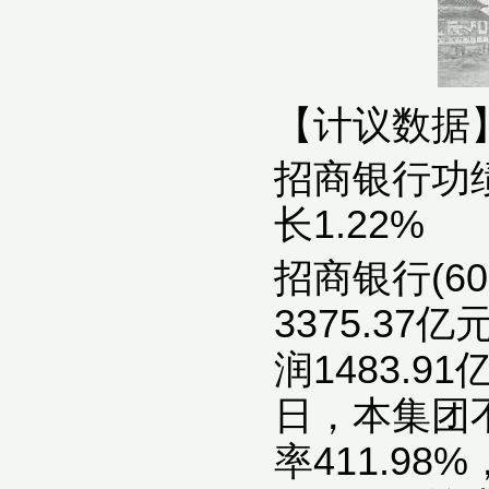
【计议数据
招商银行功绩
长1.22%
招商银行(60
3375.3
润1483.9
日，本集团
率411.9