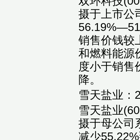
双环科技(00
摄于上市公
56.19%
销售价钱较
和燃料能源
度小于销售
降。
雪天盐业：20
雪天盐业(60
摄于母公司系
减少55.2