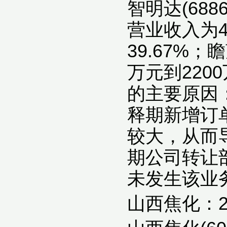
智明达(688
营业收入为4
39.67%
万元到2200
的主要原因
释期新增订
较大，从而
期公司转让
未发生该业
山西焦化：20