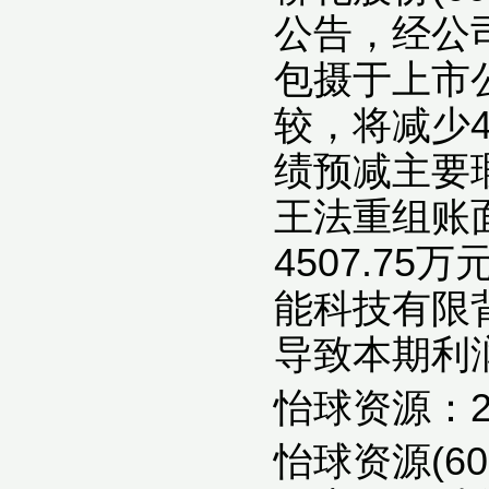
公告，经公
包摄于上市
较，将减少4
绩预减主要
王法重组账
4507.7
能科技有限
导致本期利润
怡球资源：2
怡球资源(60