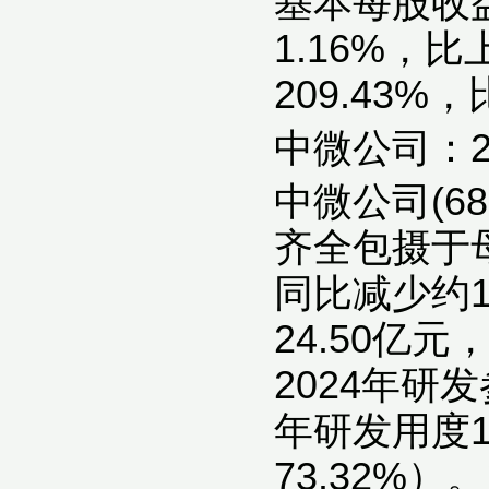
基本每股收益
1.16%，
209.43%
中微公司：20
中微公司(68
齐全包摄于
同比减少约16
24.50亿元
2024年研
年研发用度1
73.32%