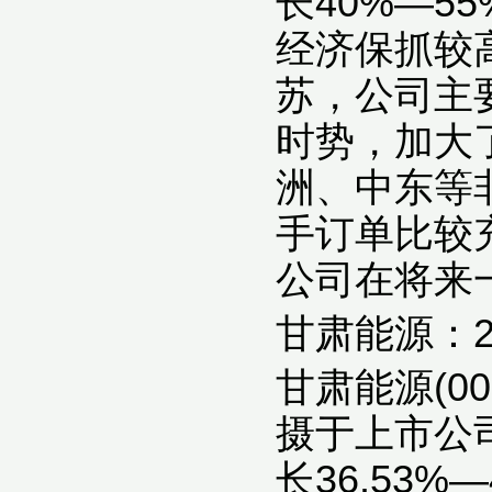
长40%—
经济保抓较
苏，公司主
时势，加大
洲、中东等
手订单比较
公司在将来
甘肃能源：20
甘肃能源(00
摄于上市公司
长36.53