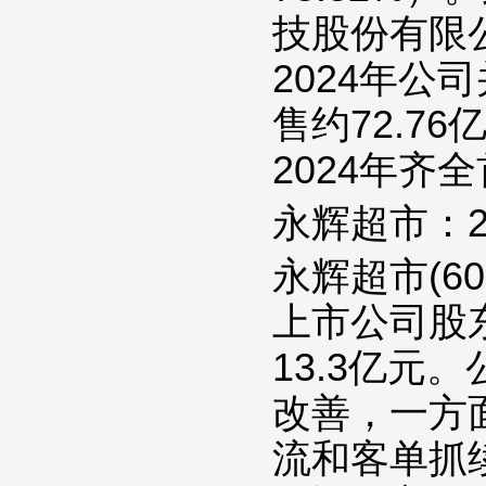
技股份有限
2024年公
售约72.76
2024年齐
永辉超市：2
永辉超市(60
上市公司股
13.3亿元
改善，一方
流和客单抓