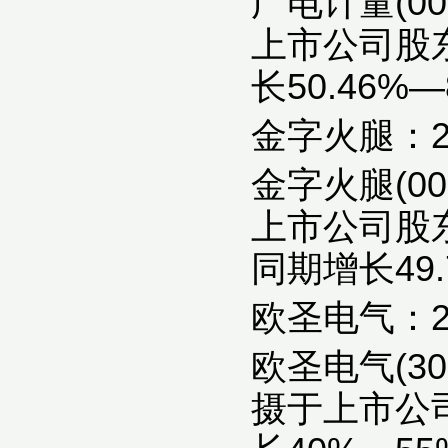
广电计量(00
上市公司股
长50.46%—
金字火腿：20
金字火腿(00
上市公司股东
同期增长49.
欧圣电气：2
欧圣电气(30
摄于上市公司