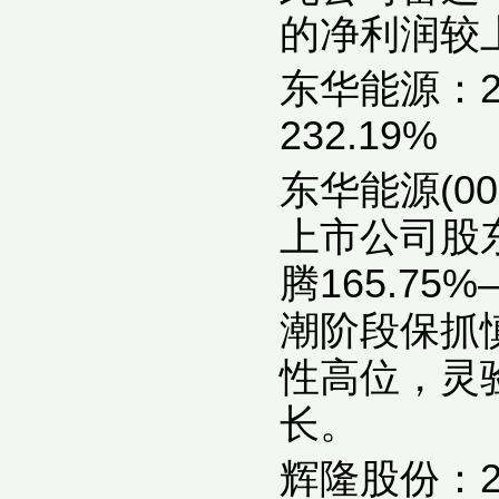
的净利润较
东华能源：2
232.19%
东华能源(00
上市公司股
腾165.7
潮阶段保抓
性高位，灵
长。
辉隆股份：20