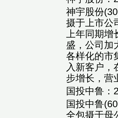
神宇股份(30
摄于上市公司
上年同期增长
盛，公司加
各样化的市
入新客户，
步增长，营
国投中鲁：20
国投中鲁(60
全包摄于母公