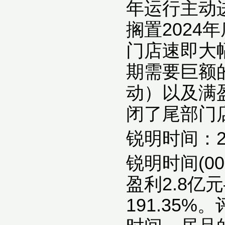
年运行主动
搁置2024
门店速即大
期需要巨额
动）以及满
闭了尾部门
锐明时间：20
锐明时间(00
盈利2.8亿元
191.35