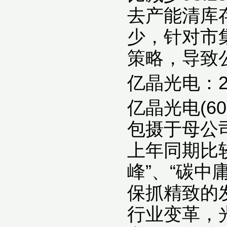
去产能清库
少，针对市
策略，导致
亿晶光电：2
亿晶光电(60
包摄于母公
上年同期比
峰”、“碳中
保抓精致的
行业变革，