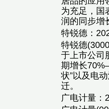
居品的应用
为充足，国
润的同步增
特锐德：20
特锐德(300
于上市公司股
期增长70%
状”以及电
迁。
广电计量：20