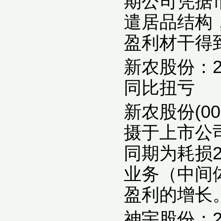
期公司凭据
遣居品结构
盈利材干得
新农股份：2
同比扭亏
新农股份(00
摄于上市公司
同期为耗损2
业务（中间
盈利的增长
神宇股份：20