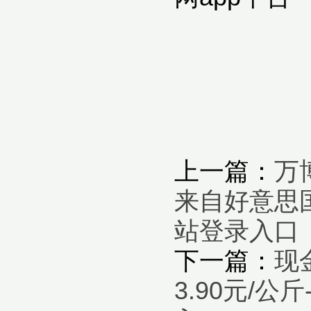
上一篇：
万
来自好意思国
站登录入口
下一篇：
现
3.90元/公