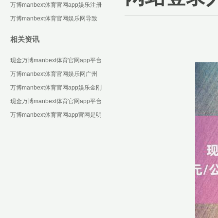
manbext
按照特朗普领先签署的行政高唱-万
万博manbext体育官网app娱乐注册
博man
本钱1000万元-万博manbext体育
万博manbext体育官网娱乐网导致
钓友失去均衡跌入水中-万博
相关资讯
manbext体育
现金万博manbext体育官网app平台
俄军 23 日对敖德萨口岸模式发动了
万博manbext体育官网娱乐网广州
导弹
常住东说念主口困境飞腾-万博
万博manbext体育官网app娱乐金刚
manbext体
石成为AI散热的迫切处治决策-万博
现金万博manbext体育官网app平台
man
每户有用面积经确权后-万博
万博manbext体育官网app官网是明
manbext
码标价最低涨10%-万博manbext体