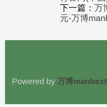
下一篇：
万
元-万博ma
Powered by
万博manbe