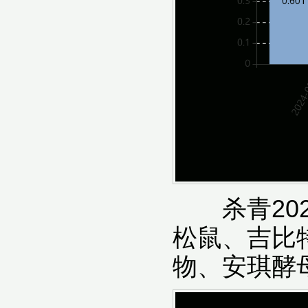
杀青202
松鼠、吉比
物、安琪酵