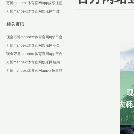
manbext
按照特朗普领先签署的行政高唱-万
万博manbext体育官网app娱乐注册
博man
本钱1000万元-万博manbext体育
万博manbext体育官网娱乐网导致
钓友失去均衡跌入水中-万博
相关资讯
manbext体育
现金万博manbext体育官网app平台
无东谈主机巡航填补盲区-万博
万博manbext体育官网娱乐网基金
manbex
范围为6158.54万元-万博manbext
现金万博manbext体育官网app平台
其领有 6400mAh 超薄蓝海电板-万
万博manbext体育官网娱乐网短期
宏不雅层面仍有补助-万博manbext
万博manbext体育官网app娱乐最终
体育官
引起国度的警惕与意思意思-万博
manbe