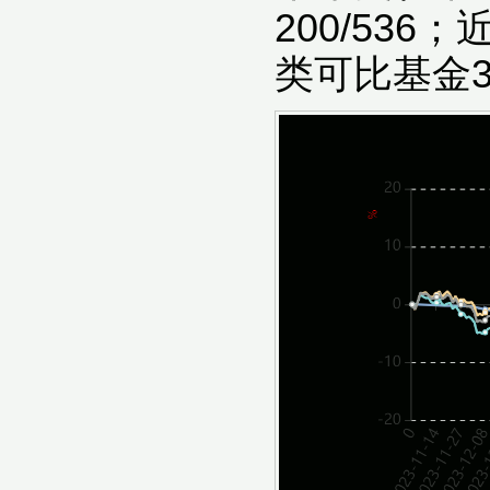
200/53
类可比基金38