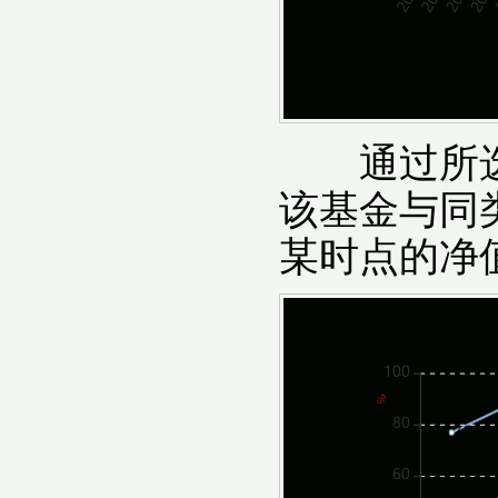
通过所选区
该基金与同
某时点的净