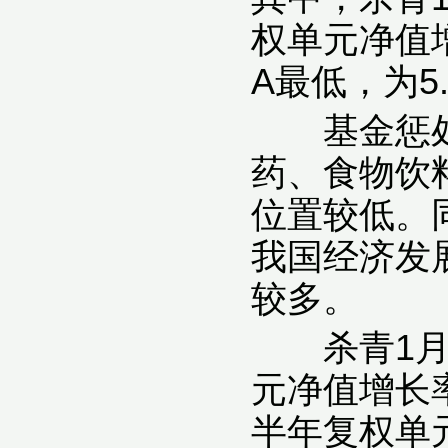
权单元净值增
A最低，为5.
基金惩处东
药、食物饮
位置较低。
我国经济发
较多。
杀青1月2
元净值增长率
半年复权单元