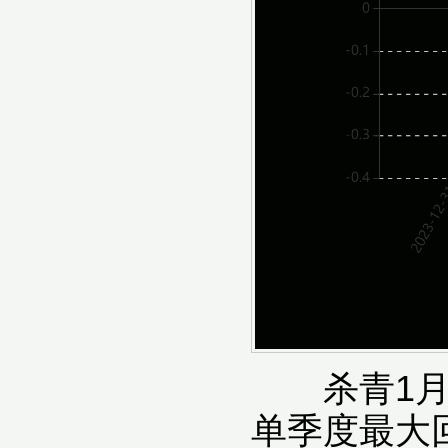
杀青1月2
单季度最大回