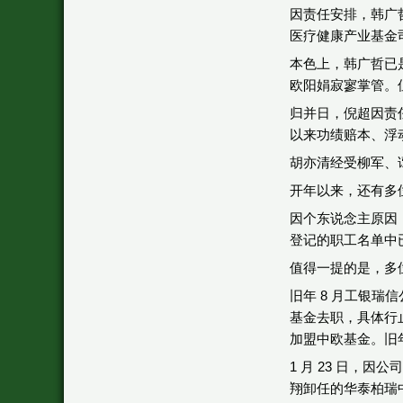
因责任安排，韩广哲 
医疗健康产业基金司
本色上，韩广哲已是
欧阳娟寂寥掌管。但
归并日，倪超因责任
以来功绩赔本、浮
胡亦清经受柳军、谭弘
开年以来，还有多
因个东说念主原因，
登记的职工名单中
值得一提的是，多位
旧年 8 月工银
基金去职，具体行
加盟中欧基金。旧
1 月 23 日，因
翔卸任的华泰柏瑞中证