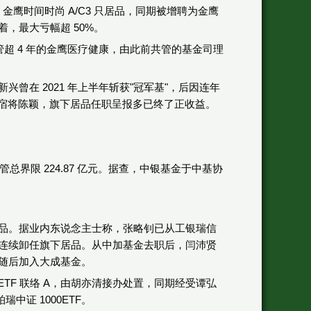
C、金鹰时间时尚 A/C3 只居品，同期被增聘为金鹰
，最大亏幅超 50%。
在管超 4 年的金鹰医疗健康，由此前共管的基金司理
曾在 2021 年上半年斩获"冠军基"，后因连年
宿将陈颖，旗下居品任职呈报多已终了正收益。
管总界限 224.87 亿元。据查，中银基金于中基协
居品。据业内东说念主士称，张略钊已从工银瑞信
便连续卸任旗下居品。从中加基金去职后，闫沛贤
，随后加入大成基金。
00ETF 联络 A，由胡亦清接办处置，同期经受谭弘
中证 1000ETF。