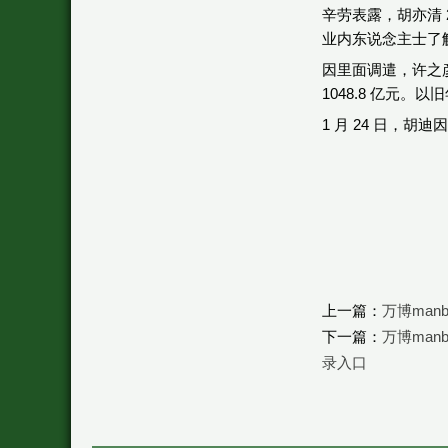
辛劳表露，胡亦清 
业内东说念主士了
因里面调遣，许之彦
1048.8 亿元。
1 月 24 日，胡
上一篇：
万博man
下一篇：
万博man
录入口