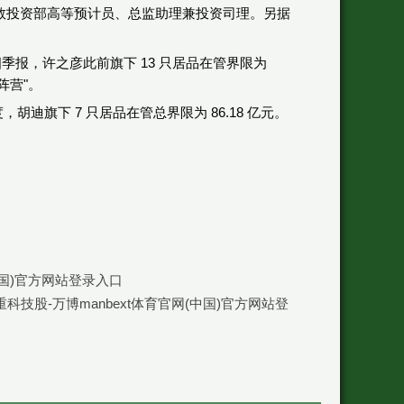
、指数投资部高等预计员、总监助理兼投资司理。另据
。
据四季报，许之彦此前旗下 13 只居品在管界限为
阵营"。
胡迪旗下 7 只居品在管总界限为 86.18 亿元。
网(中国)官方网站登录入口
技股-万博manbext体育官网(中国)官方网站登