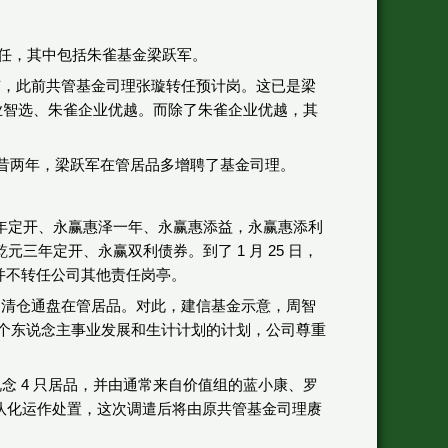
责任，其中包括朱雀基金梁跃军。
一年握有，此前共管基金司理张璇转任预计岗。这已是梁
雀产业智选、朱雀企业优越。而除了朱雀企业优越，其
。夙昔两年，梁跃军在管居品多增聘了基金司理。
泽一年定开、永赢惠泽一年、永赢惠添益，永赢惠添利
乾元三年定开、永赢双利债券。到了 1 月 25 日，
，并不转任公司其他责任岗亭。
主原因清仓通盘在管居品。对此，建信基金示意，周智
个东说念主事业发展和生计计划的计划，公司尊重
说念 4 只居品，并由通常来自价值组的蓝小康、罗
团队化运作处置，这次调遣后将由原共管基金司理赓