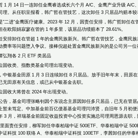
1 月 14 日一连卸任金鹰睿选成长六个月 A/C、金鹰产业升级 A/
理。从任职呈报看，韩广哲在管技艺，这次卸任 3 只居品均赔本较着
"二进"金鹰医疗健康。2023 年 12 月，因责任安排，韩广哲卸任
在欧阳娟寂寥在管的 1 年多里，该居品功绩赔本了 28.61%。
安排卸任在管超 1 年的金鹰民族新兴。韩广哲在管技艺，金鹰民族新兴
动费率等问题堕入争议。接棒倪超处置金鹰民族新兴的是公司另一位
翔各 2 只 ETF 类居品
位固收类、指数类基金司理出现变动。
中银基金田原 1 月 3 日连续卸任 8 只居品。放手旧年年末，田原在
已无田原有关信息，或已从中银基金去职。
固收大将曾在 2024 年出现变动。
瑞信公告，基金司理张略钊因个东说念主原因卸任多只居品，已无在管
止暂未笃定。中加基金前百亿债基基金司理闫沛贤，自旧年 5 月初
年 3 月，祥瑞基金前固定收益投资中心投资实施总司理周恩源去职
公司里面责任安排，柳军卸任华泰柏瑞中证 500ETF、华泰柏瑞中证 5
科技 100 联络 A、华泰柏瑞中证科技 100ETF，李茜卸任的华泰柏瑞