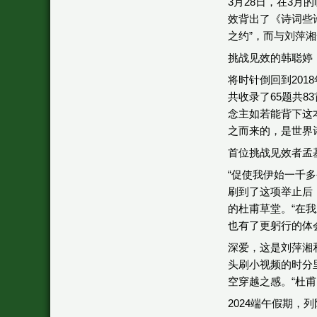
3月28日，在3
效背出了《诗词些
之约”，而与刘萍
挑战见效的韩聪婷
将时针倒回到20
共收录了65题共
念主如若能背下这
之而来的，是世界
首位挑战见效者孟
“促使我伊始一千多
刷到了这项举止后
的杜甫草堂。“在
也有了更躬行的体
深爱，这是刘萍湘
头刷小视频的时分
空穿越之感。“杜
2024端午假期，