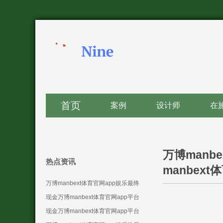
首页
案例
设计师
在
万博man
热点资讯
manbex
万博manbext体育官网app娱乐最终
引起国度的警惕与意思意思-万博
现金万博manbext体育官网app平台
manbe
好意思国业务还原增长-万博
现金万博manbext体育官网app平台