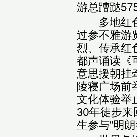
游总蹧跶57
多地红色旅
过参不雅游
烈、传承红
都声诵读《
意思援朝挂
陵寝广场前
文化体验举
30年徒步来
生参与“明