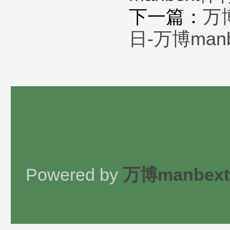
下一篇：
万
日-万博ma
Powered by
万博manbe