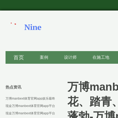
首页
案例
设计师
在施工地
万博man
热点资讯
花、踏青
万博manbext体育官网app娱乐最终
引起国度的警惕与意思意思-万博
现金万博manbext体育官网app平台
蓬勃-万博
manbe
好意思国业务还原增长-万博
现金万博manbext体育官网app平台