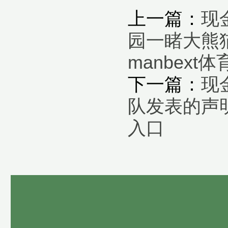
上一篇：
现
园一睹大熊
manbex
下一篇：
现
队发表的声明
入口