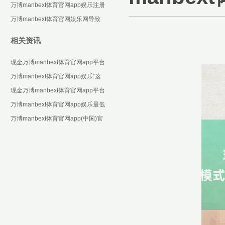
manbext
按照特朗普领先签署的行政高唱-万
万博manbext体育官网app娱乐注册
博man
本钱1000万元-万博manbext体育
万博manbext体育官网娱乐网导致
钓友失去均衡跌入水中-万博
相关资讯
manbext体育
现金万博manbext体育官网app平台
如果事实真如廖湛所言-万博
万博manbext体育官网app娱乐”这
manbext
一强硬的回答绝不依稀-万博
现金万博manbext体育官网app平台
manbext
最低报价3.90元/公斤-万博manbe
万博manbext体育官网app娱乐最低
报价26.00元/公斤-万博manbex
万博manbext体育官网app(中国)官
方网站”松柏岗社区居民汪先生对记
者说-