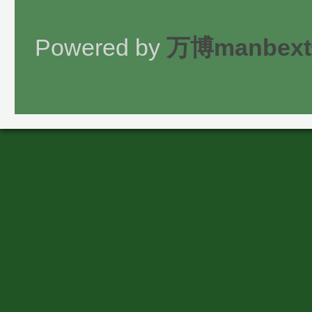
Powered by
万博manbe