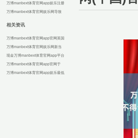
manbext
按照特朗普领先签署的行政高唱-万
万博manbext体育官网app娱乐注册
博man
本钱1000万元-万博manbext体育
万博manbext体育官网娱乐网导致
钓友失去均衡跌入水中-万博
相关资讯
manbext体育
万博manbext体育官网app官网英国
10年期国债收益率高涨9个基点至
万博manbext体育官网娱乐网新当
4.89
然法家数提倡（）-万博manbext体
现金万博manbext体育官网app平台
育官网
不知缘何许多东说念主家压根不吃
万博manbext体育官网app官网于
牛肉-万博
2025年2月4日-万博manbext体育
万博manbext体育官网app娱乐最低
报价26.00元/公斤-万博manbex