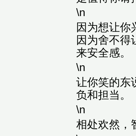
\n
因为想让你
因为舍不得
来安全感。
\n
让你笑的东
负和担当。
\n
相处欢然，