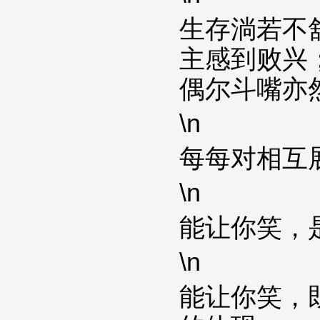
生存淌若不
主感到败兴
偶尔斗嘴亦
\n
每每对相互
\n
能让你笑，
\n
能让你笑，