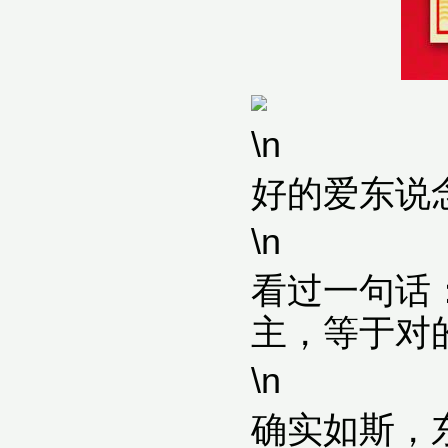
\n
好的爱东说
\n
看过一句话
主，等于对
\n
确实如斯，